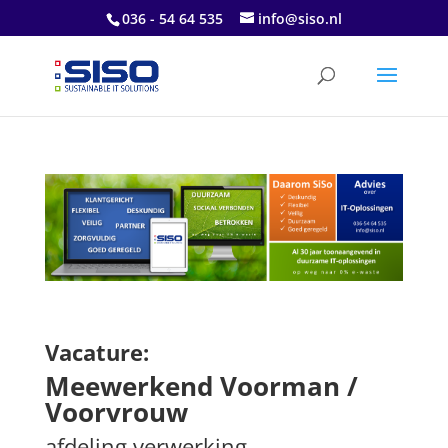
036 - 54 64 535
info@siso.nl
Vacature:
Meewerkend Voorman /
Voorvrouw
afdeling verwerking