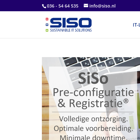
036 - 54 64 535
info@siso.nl
IT-