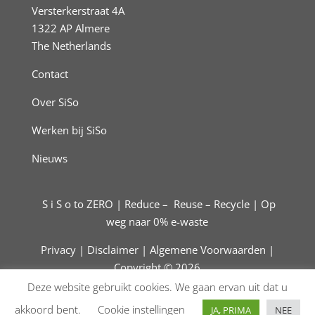
Versterkerstraat 4A
1322 AP Almere
The Netherlands
Contact
Over SiSo
Werken bij SiSo
Nieuws
S i S o to ZERO | Reduce – Reuse – Recycle | Op
weg naar 0% e-waste
Privacy |
Disclaimer |
Algemene Voorwaarden
|
Copyright © 2026
Deze website gebruikt cookies. We gaan ervan uit dat u
akkoord bent.
Cookie instellingen
JA, PRIMA
NEE